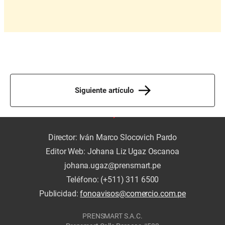
Siguiente artículo
Director: Iván Marco Slocovich Pardo
Editor Web: Johana Liz Ugaz Oscanoa
johana.ugaz@prensmart.pe
Teléfono: (+511) 311 6500
Publicidad:
fonoavisos@comercio.com.pe
PRENSMART S.A.C.