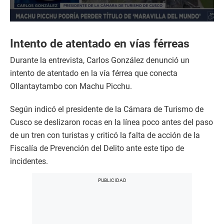
0
s
e
Intento de atentado en vías férreas
c
o
Durante la entrevista, Carlos González denunció un
n
d
intento de atentado en la vía férrea que conecta
s
Ollantaytambo con Machu Picchu.
o
f
1
Según indicó el presidente de la Cámara de Turismo de
m
i
Cusco se deslizaron rocas en la línea poco antes del paso
n
de un tren con turistas y criticó la falta de acción de la
u
t
Fiscalía de Prevención del Delito ante este tipo de
e
,
incidentes.
1
s
e
c
o
n
d