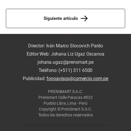
Siguiente artículo
Director: Iván Marco Slocovich Pardo
Editor Web: Johana Liz Ugaz Oscanoa
johana.ugaz@prensmart.pe
Teléfono: (+511) 311 6500
Publicidad:
fonoavisos@comercio.com.pe
PRENSMART S.A.C.
Prensmart Calle Paracas #532
Pueblo Libre, Lima - Perú
Copyright © PrenSmart S.A.C.
Todos los derechos reservados