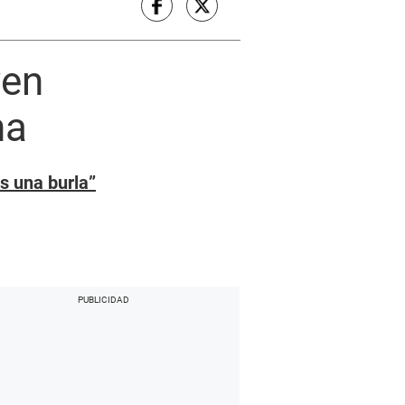
ven
na
s una burla”