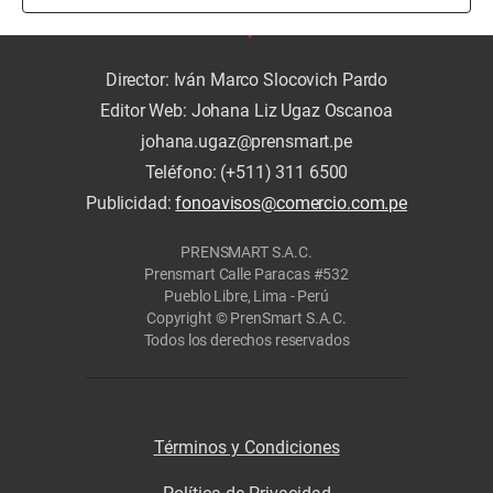
Director: Iván Marco Slocovich Pardo
Editor Web: Johana Liz Ugaz Oscanoa
johana.ugaz@prensmart.pe
Teléfono: (+511) 311 6500
Publicidad:
fonoavisos@comercio.com.pe
PRENSMART S.A.C.
Prensmart Calle Paracas #532
Pueblo Libre, Lima - Perú
Copyright © PrenSmart S.A.C.
Todos los derechos reservados
Términos y Condiciones