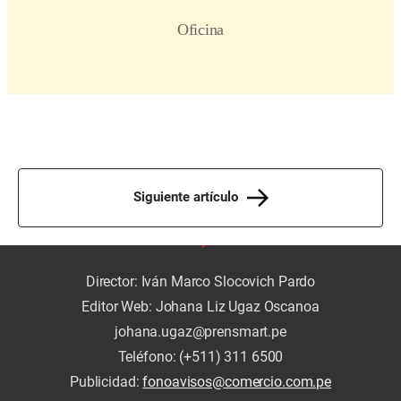
Siguiente artículo
Director: Iván Marco Slocovich Pardo
Editor Web: Johana Liz Ugaz Oscanoa
johana.ugaz@prensmart.pe
Teléfono: (+511) 311 6500
Publicidad:
fonoavisos@comercio.com.pe