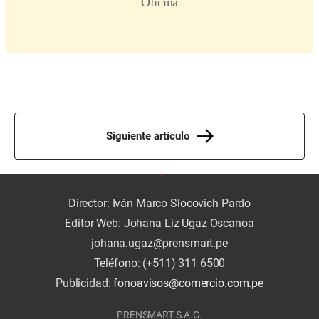
Siguiente artículo
Director: Iván Marco Slocovich Pardo
Editor Web: Johana Liz Ugaz Oscanoa
johana.ugaz@prensmart.pe
Teléfono: (+511) 311 6500
Publicidad:
fonoavisos@comercio.com.pe
PRENSMART S.A.C.