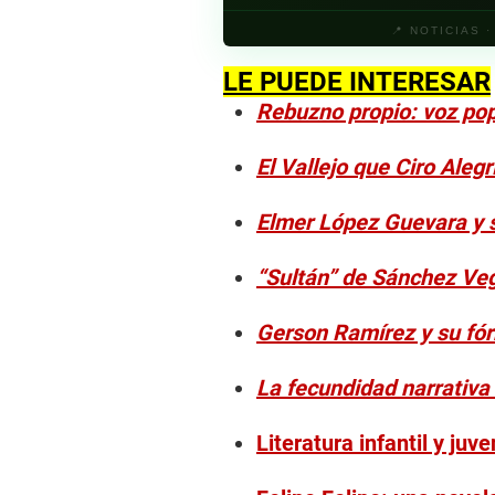
📍 NOTICIAS 
LE PUEDE INTERESAR
Rebuzno propio: voz popu
El Vallejo que Ciro Aleg
Elmer López Guevara y s
“Sultán” de Sánchez Veg
Gerson Ramírez y su fó
La fecundidad narrativa
Literatura infantil y juv