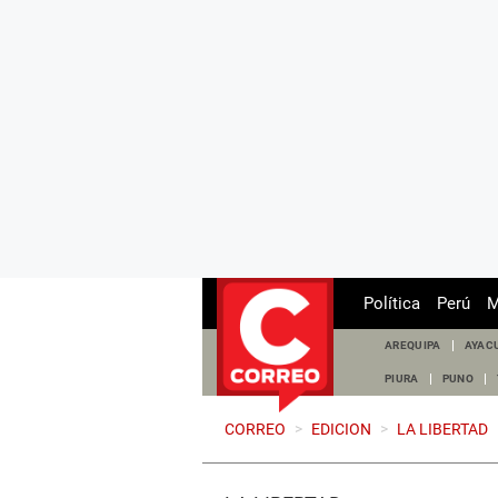
Política
Perú
M
AREQUIPA
AYAC
PIURA
PUNO
CORREO
>
EDICION
>
LA LIBERTAD