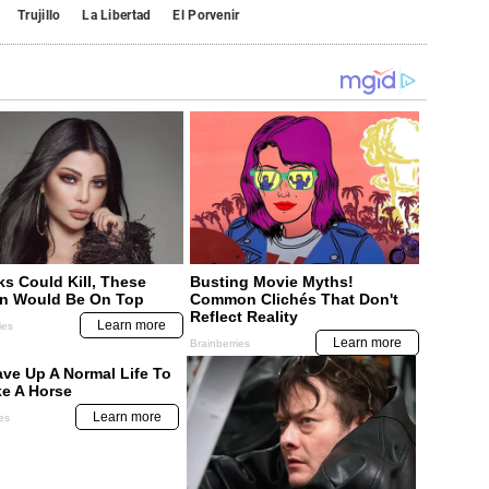
Trujillo
La Libertad
El Porvenir