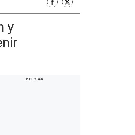
n y
nir