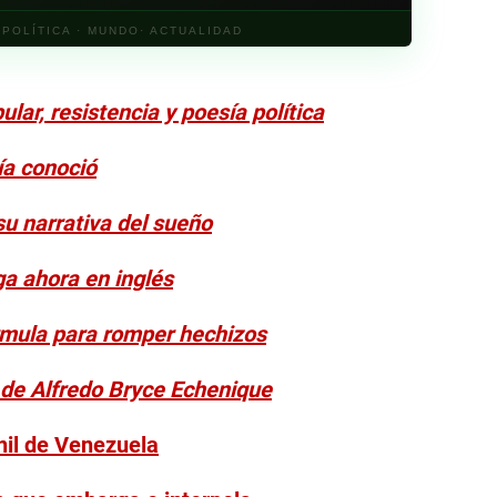
· POLÍTICA · MUNDO· ACTUALIDAD
lar, resistencia y poesía política
ría conoció
u narrativa del sueño
a ahora en inglés
rmula para romper hechizos
 de Alfredo Bryce Echenique
enil de Venezuela