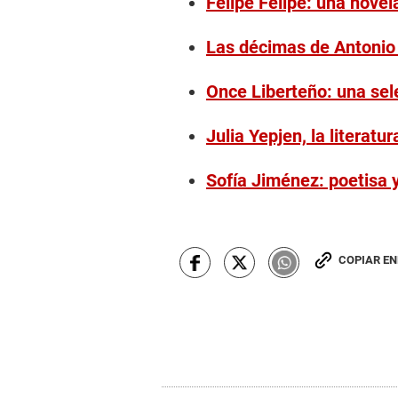
Felipe Felipe: una nove
Las décimas de Antonio 
Once Liberteño: una se
Julia Yepjen, la literatur
Sofía Jiménez: poetisa 
COPIAR E