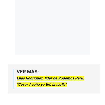
VER MÁS:
Elías Rodríguez, líder de Podemos Perú:
“César Acuña ya tiró la toalla”