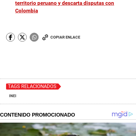
territorio peruano y descarta disputas con
Colombia
COPIAR ENLACE
TAGS RELACIONADOS
INEI