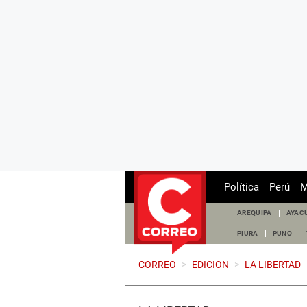
Política
Perú
M
AREQUIPA
AYAC
PIURA
PUNO
CORREO
>
EDICION
>
LA LIBERTAD