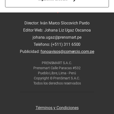
Director: Iván Marco Slocovich Pardo
Editor Web: Johana Liz Ugaz Oscanoa
johana.ugaz@prensmart.pe
Teléfono: (+511) 311 6500
Publicidad:
fonoavisos@comercio.com.pe
PRENSMART S.A.C.
Prensmart Calle Paracas #532
Pueblo Libre, Lima - Perú
Copyright © PrenSmart S.A.C.
Todos los derechos reservados
Términos y Condiciones