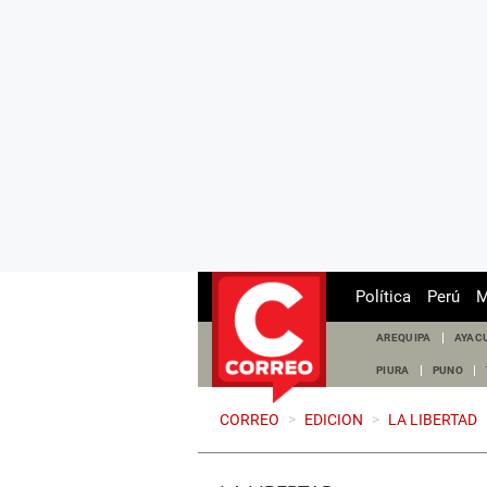
Política
Perú
M
AREQUIPA
AYAC
PIURA
PUNO
CORREO
>
EDICION
>
LA LIBERTAD