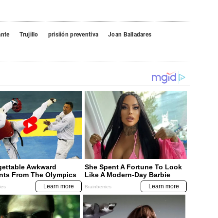
ante
Trujillo
prisiión preventiva
Joan Balladares