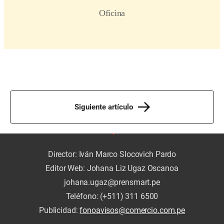
Siguiente artículo
Director: Iván Marco Slocovich Pardo
Editor Web: Johana Liz Ugaz Oscanoa
johana.ugaz@prensmart.pe
Teléfono: (+511) 311 6500
Publicidad:
fonoavisos@comercio.com.pe