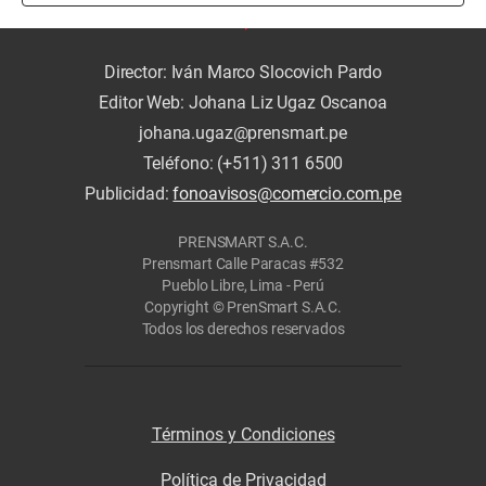
Director: Iván Marco Slocovich Pardo
Editor Web: Johana Liz Ugaz Oscanoa
johana.ugaz@prensmart.pe
Teléfono: (+511) 311 6500
Publicidad:
fonoavisos@comercio.com.pe
PRENSMART S.A.C.
Prensmart Calle Paracas #532
Pueblo Libre, Lima - Perú
Copyright © PrenSmart S.A.C.
Todos los derechos reservados
Términos y Condiciones
Política de Privacidad