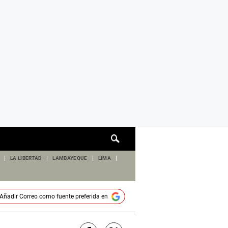
Cuadro
de
búsqueda
LA LIBERTAD
LAMBAYEQUE
LIMA
Añadir
Correo
como fuente preferida en