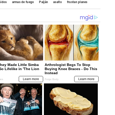
nidos
armas de fuego
Paiján
asalto
frustan planes