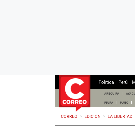
Política
Perú
M
AREQUIPA
AYAC
PIURA
PUNO
CORREO
>
EDICION
>
LA LIBERTAD