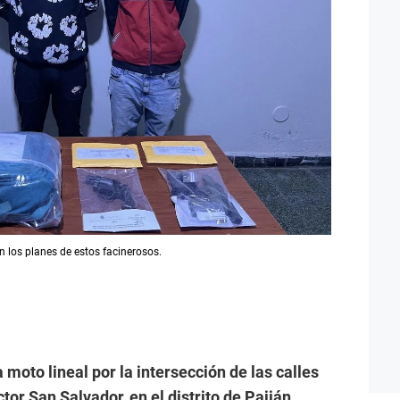
n los planes de estos facinerosos.
oto lineal por la intersección de las calles
tor San Salvador, en el distrito de Paiján,