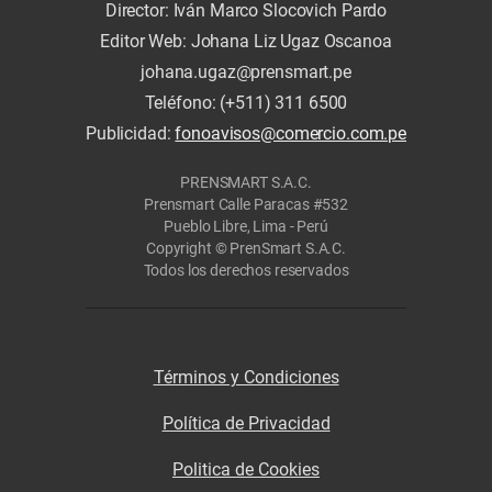
Director: Iván Marco Slocovich Pardo
Editor Web: Johana Liz Ugaz Oscanoa
johana.ugaz@prensmart.pe
Teléfono: (+511) 311 6500
Publicidad:
fonoavisos@comercio.com.pe
PRENSMART S.A.C.
Prensmart Calle Paracas #532
Pueblo Libre, Lima - Perú
Copyright © PrenSmart S.A.C.
Todos los derechos reservados
Términos y Condiciones
Política de Privacidad
Politica de Cookies