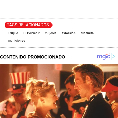
TAGS RELACIONADOS
Trujillo
El Porvenir
mujeres
extorsión
dinamita
municiones