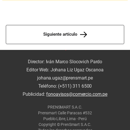
Siguiente artículo
Director: Iván Marco Slocovich Pardo
Editor Web: Johana Liz Ugaz Oscanoa
johana.ugaz@prensmart.pe
Teléfono: (+511) 311 6500
Publicidad:
fonoavisos@comercio.com.pe
PRENSMART S.A.C.
Prensmart Calle Paracas #532
Pueblo Libre, Lima - Perú
Copyright © PrenSmart S.A.C.