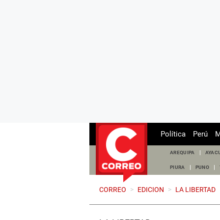
Política
Perú
M
AREQUIPA
AYAC
PIURA
PUNO
CORREO
>
EDICION
>
LA LIBERTAD