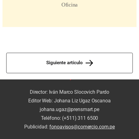
Siguiente artículo
Director: Iván Marco Slocovich Pardo
Editor Web: Johana Liz Ugaz Oscanoa
johana.ugaz@prensmart.pe
Teléfono: (+511) 311 6500
Publicidad:
fonoavisos@comercio.com.pe