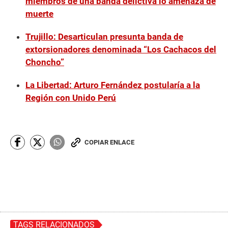
miembros de una banda delictiva lo amenaza de
muerte
Trujillo: Desarticulan presunta banda de
extorsionadores denominada “Los Cachacos del
Choncho”
La Libertad: Arturo Fernández postularía a la
Región con Unido Perú
COPIAR ENLACE
TAGS RELACIONADOS