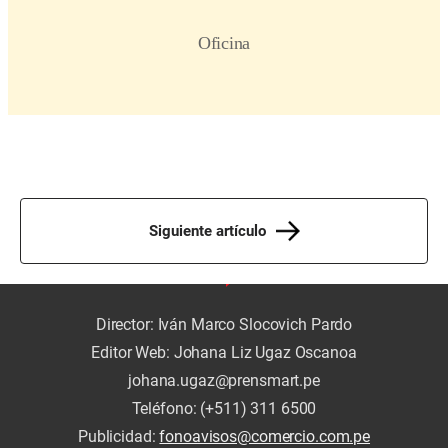
Siguiente artículo
Director: Iván Marco Slocovich Pardo
Editor Web: Johana Liz Ugaz Oscanoa
johana.ugaz@prensmart.pe
Teléfono: (+511) 311 6500
Publicidad:
fonoavisos@comercio.com.pe