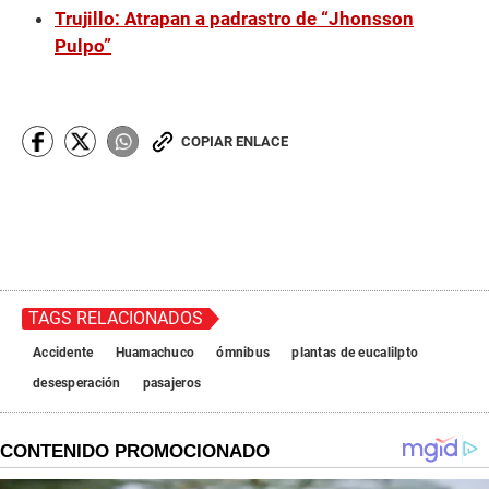
Trujillo: Atrapan a padrastro de “Jhonsson
Pulpo”
COPIAR ENLACE
TAGS RELACIONADOS
Accidente
Huamachuco
ómnibus
plantas de eucalilpto
desesperación
pasajeros