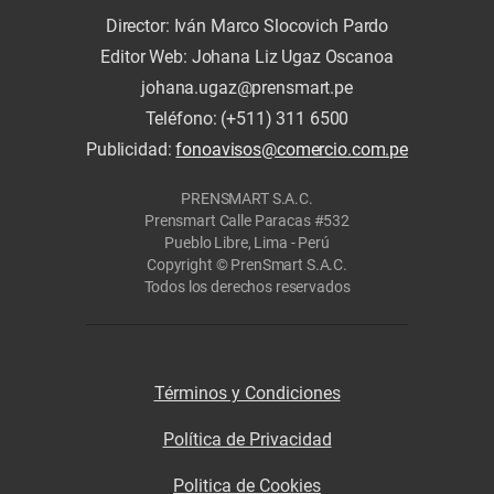
Director: Iván Marco Slocovich Pardo
Editor Web: Johana Liz Ugaz Oscanoa
johana.ugaz@prensmart.pe
Teléfono: (+511) 311 6500
Publicidad:
fonoavisos@comercio.com.pe
PRENSMART S.A.C.
Prensmart Calle Paracas #532
Pueblo Libre, Lima - Perú
Copyright © PrenSmart S.A.C.
Todos los derechos reservados
Términos y Condiciones
Política de Privacidad
Politica de Cookies