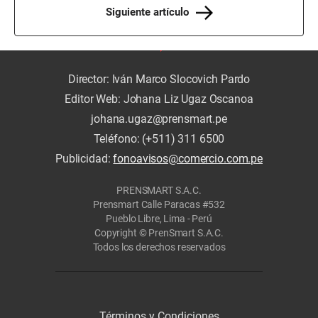
Siguiente artículo
Director: Iván Marco Slocovich Pardo
Editor Web: Johana Liz Ugaz Oscanoa
johana.ugaz@prensmart.pe
Teléfono: (+511) 311 6500
Publicidad:
fonoavisos@comercio.com.pe
PRENSMART S.A.C.
Prensmart Calle Paracas #532
Pueblo Libre, Lima - Perú
Copyright © PrenSmart S.A.C.
Todos los derechos reservados
Términos y Condiciones