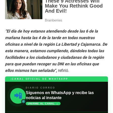
,
2
2
s
e
c
o
n
“El día de hoy estanos atendiendo desde las 6 de la
d
s
mañana hasta las 4 de la tarde en todas nuestras
oficinas a nivel de la región La Libertad y Cajamarca. De
esta manera, estamos cumpliendo, dándoles todas las
facilidades a los ciudadanos y ciudadanas de la región
para que puedan recoger su DNI en las oficinas que
ellos mismos han señalado”,
refirió.
CANAL OFICIAL DE WHATSAPP
DIARIO CORREO
Síguenos en WhatsApp y recibe las
📲
noticias al instante
✓
UNIRME AL CANAL →