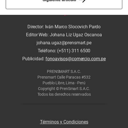
Director: Iván Marco Slocovich Pardo
Editor Web: Johana Liz Ugaz Oscanoa
johana.ugaz@prensmart.pe
Teléfono: (+511) 311 6500
Publicidad:
fonoavisos@comercio.com.pe
PRENSMART S.A.C.
Prensmart Calle Paracas #532
Pueblo Libre, Lima - Perú
Copyright © PrenSmart S.A.C.
Todos los derechos reservados
Términos y Condiciones