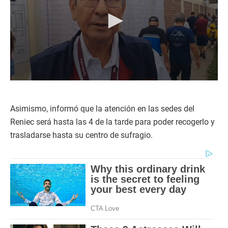
0
s
e
c
Asimismo, informó que la atención en las sedes del
o
Reniec será hasta las 4 de la tarde para poder recogerlo y
n
d
trasladarse hasta su centro de sufragio.
s
o
f
2
m
i
n
u
t
e
s