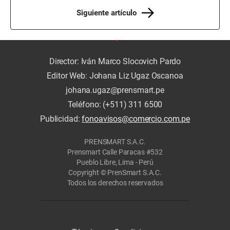
Siguiente artículo
Director: Iván Marco Slocovich Pardo
Editor Web: Johana Liz Ugaz Oscanoa
johana.ugaz@prensmart.pe
Teléfono: (+511) 311 6500
Publicidad:
fonoavisos@comercio.com.pe
PRENSMART S.A.C.
Prensmart Calle Paracas #532
Pueblo Libre, Lima - Perú
Copyright © PrenSmart S.A.C.
Todos los derechos reservados