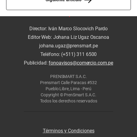
Director: Iván Marco Slocovich Pardo
Editor Web: Johana Liz Ugaz Oscanoa
johana.ugaz@prensmart.pe
Teléfono: (+511) 311 6500
Publicidad:
fonoavisos@comercio.com.pe
PRENSMART S.A.C.
Prensmart Calle Paracas #532
Pueblo Libre, Lima - Perú
Copyright © PrenSmart S.A.C.
Todos los derechos reservados
Términos y Condiciones