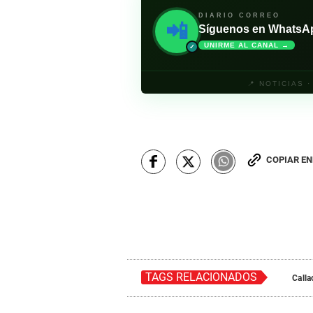
DIARIO CORREO
📲
Síguenos en WhatsApp 
UNIRME AL CANAL →
✓
📍 NOTICIAS 
COPIAR E
TAGS RELACIONADOS
Calla