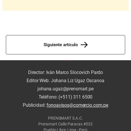
Siguiente artículo
Director: Iván Marco Slocovich Pardo
Editor Web: Johana Liz Ugaz Oscanoa
johana.ugaz@prensmart.pe
Teléfono: (+511) 311 6500
Publicidad:
fonoavisos@comercio.com.pe
PRENSMART S.A.C.
Prensmart Calle Paracas #532
Pueblo Libre, Lima - Perú