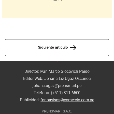
Siguiente artículo
Director: Iván Marco Slocovich Pardo
Editor Web: Johana Liz Ugaz Oscanoa
johana.ugaz@prensmart.pe
Teléfono: (+511) 311 6500
Publicidad:
fonoavisos@comercio.com.pe
PRENSMART S.A.C.