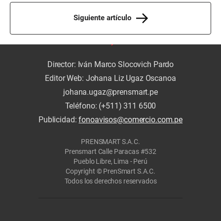
Siguiente artículo
Director: Iván Marco Slocovich Pardo
Editor Web: Johana Liz Ugaz Oscanoa
johana.ugaz@prensmart.pe
Teléfono: (+511) 311 6500
Publicidad:
fonoavisos@comercio.com.pe
PRENSMART S.A.C.
Prensmart Calle Paracas #532
Pueblo Libre, Lima - Perú
Copyright © PrenSmart S.A.C.
Todos los derechos reservados