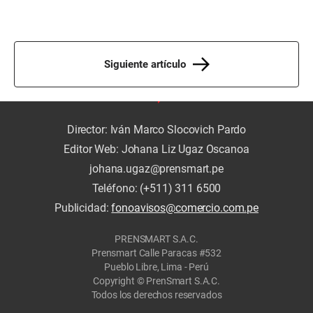
Siguiente artículo
Director: Iván Marco Slocovich Pardo
Editor Web: Johana Liz Ugaz Oscanoa
johana.ugaz@prensmart.pe
Teléfono: (+511) 311 6500
Publicidad:
fonoavisos@comercio.com.pe
PRENSMART S.A.C.
Prensmart Calle Paracas #532
Pueblo Libre, Lima - Perú
Copyright © PrenSmart S.A.C.
Todos los derechos reservados