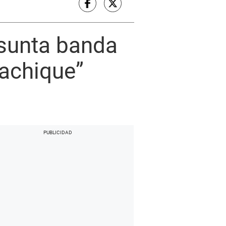
esunta banda
rachique”