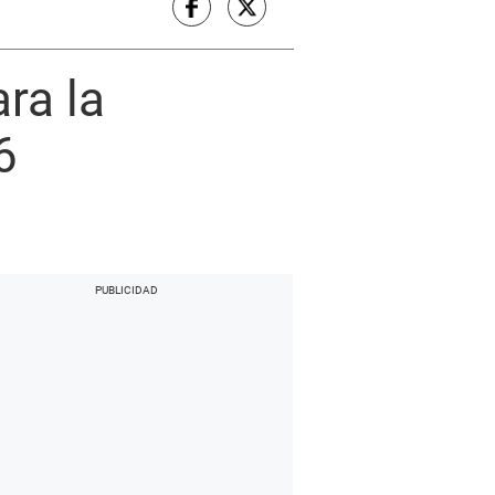
ara la
6