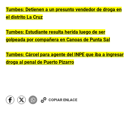
Tumbes: Detienen a un presunto vendedor de droga en
el distrito La Cruz
Tumbes: Estudiante resulta herida luego de ser
golpeada por compañera en Canoas de Punta Sal
Tumbes: Cárcel para agente del INPE que iba a ingresar
droga al penal de Puerto Pizarro
COPIAR ENLACE