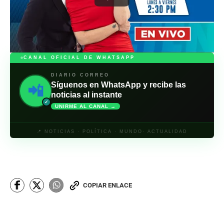
CANAL OFICIAL DE WHATSAPP
DIARIO CORREO
Síguenos en WhatsApp y recibe las
📲
noticias al instante
✓
UNIRME AL CANAL →
📍 NOTICIAS · POLÍTICA · MUNDO· ACTUALIDAD
COPIAR ENLACE