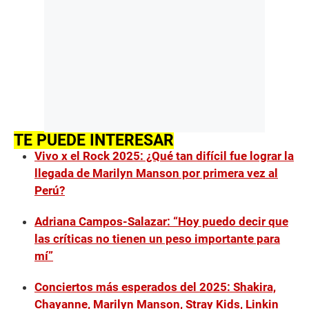
TE PUEDE INTERESAR
Vivo x el Rock 2025: ¿Qué tan difícil fue lograr la
llegada de Marilyn Manson por primera vez al
Perú?
Adriana Campos-Salazar: “Hoy puedo decir que
las críticas no tienen un peso importante para
mí”
Conciertos más esperados del 2025: Shakira,
Chayanne, Marilyn Manson, Stray Kids, Linkin