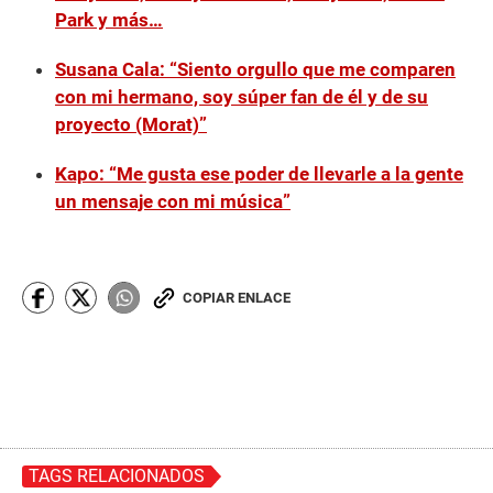
Park y más…
Susana Cala: “Siento orgullo que me comparen
con mi hermano, soy súper fan de él y de su
proyecto (Morat)”
Kapo: “Me gusta ese poder de llevarle a la gente
un mensaje con mi música”
COPIAR ENLACE
TAGS RELACIONADOS