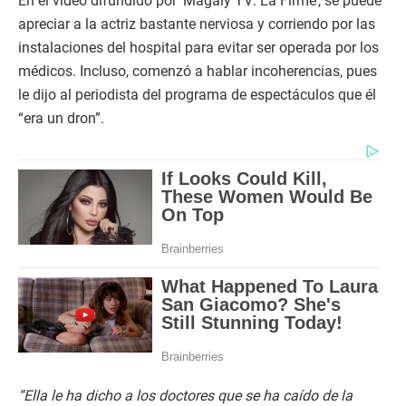
En el video difundido por ‘Magaly TV: La Firme’, se puede
d
s
apreciar a la actriz bastante nerviosa y corriendo por las
o
f
instalaciones del hospital para evitar ser operada por los
0
médicos. Incluso, comenzó a hablar incoherencias, pues
s
e
le dijo al periodista del programa de espectáculos que él
c
“era un dron”.
o
n
d
s
“
Ella le ha dicho a los doctores que se ha caído de la