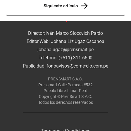
Siguiente artículo
Director: Iván Marco Slocovich Pardo
Editor Web: Johana Liz Ugaz Oscanoa
johana.ugaz@prensmart.pe
Teléfono: (+511) 311 6500
Publicidad:
fonoavisos@comercio.com.pe
PRENSMART S.A.C.
Prensmart Calle Paracas #532
Pueblo Libre, Lima - Perú
Copyright © PrenSmart S.A.C.
Todos los derechos reservados
Términos y Condiciones