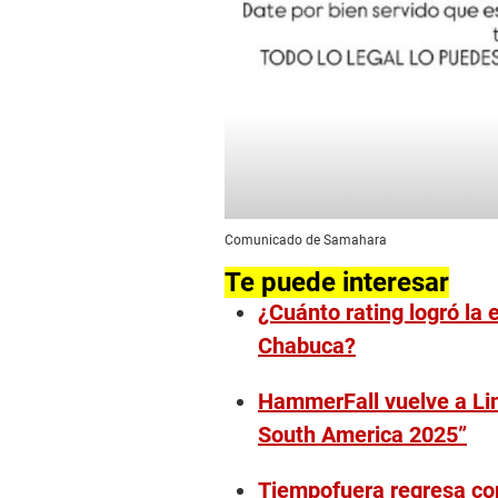
Comunicado de Samahara
Te puede interesar
¿Cuánto rating logró la 
Chabuca?
HammerFall vuelve a Li
South America 2025”
Tiempofuera regresa con