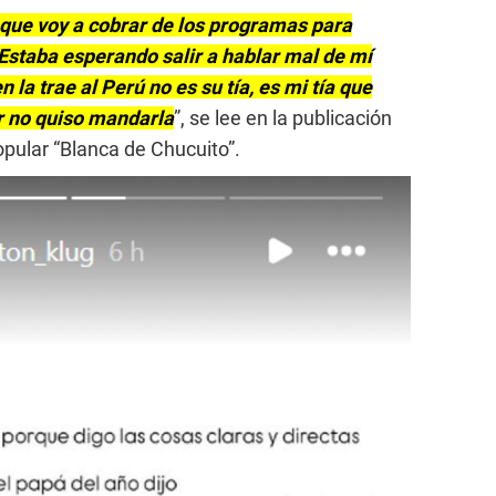
e que voy a cobrar de los programas para
 Estaba esperando salir a hablar mal de mí
 la trae al Perú no es su tía, es mi tía que
or no quiso mandarla
”, se lee en la publicación
popular “Blanca de Chucuito”.