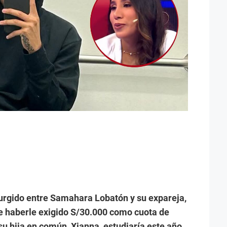
urgido entre Samahara Lobatón y su expareja,
e haberle exigido S/30.000 como cuota de
su hija en común, Xianna, estudiaría este año.