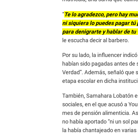
“
Te lo agradezco, pero hay mu
ni siquiera lo puedes pagar t
para denigrarte y hablar de tu
le escucha decir al barbero.
Por su lado, la influencer indic
habían sido pagadas antes de su
Verdad”. Además, señaló que su
etapa escolar en dicha instituc
También, Samahara Lobatón em
sociales, en el que acusó a Y
mes de pensión alimenticia. As
no había aportado “ni un sol pa
la había chantajeado en varias