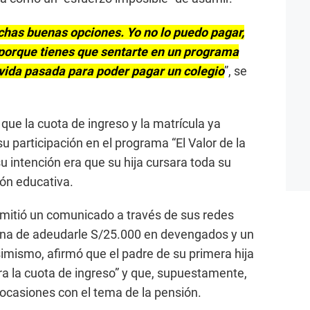
chas buenas opciones. Yo no lo puedo pagar,
ú porque tienes que sentarte en un programa
 vida pasada para poder pagar un colegio
”, se
ó que la cuota de ingreso y la matrícula ya
 participación en el programa “El Valor de la
 intención era que su hija cursara toda su
ión educativa.
itió un comunicado a través de sus redes
ouna de adeudarle S/25.000 en devengados y un
imismo, afirmó que el padre de su primera hija
ra la cuota de ingreso” y que, supuestamente,
 ocasiones con el tema de la pensión.