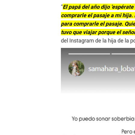
“
El papá del año dijo ‘espérat
comprarle el pasaje a mi hija.
para comprarle el pasaje. Quien
tuvo que viajar porque el señ
del Instagram de la hija de la 