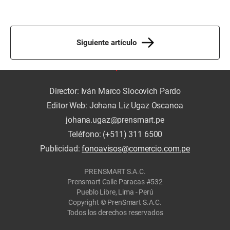
Siguiente artículo
Director: Iván Marco Slocovich Pardo
Editor Web: Johana Liz Ugaz Oscanoa
johana.ugaz@prensmart.pe
Teléfono: (+511) 311 6500
Publicidad:
fonoavisos@comercio.com.pe
PRENSMART S.A.C.
Prensmart Calle Paracas #532
Pueblo Libre, Lima - Perú
Copyright © PrenSmart S.A.C.
Todos los derechos reservados