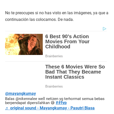
No te preocupes si no has visto en las imágenes, ya que a
continuación las colocamos. De nada.
@mayangkumay
Balas @nikennalee well netizen yg terhormat semua bebas
##fyp
berpendapat dipersilahkan 😅
♬ original sound - Mayangkumay - Pasutri Biasa