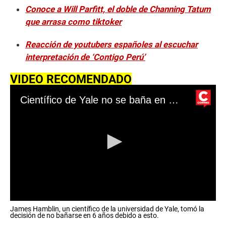
Conoce a Will Parfitt, el doble de Channing Tatum
que arrasa como tiktoker
Reacción de youtubers españoles al escuchar
interpretación de ‘Contigo Perú’
VIDEO RECOMENDADO
Científico de Yale no se baña en 6 años
0
James Hamblin, un científico de la universidad de Yale, tomó la
s
decisión de no bañarse en 6 años debido a esto.
e