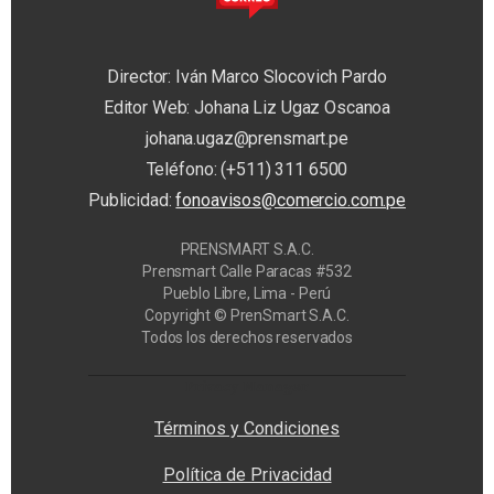
Director: Iván Marco Slocovich Pardo
Editor Web: Johana Liz Ugaz Oscanoa
johana.ugaz@prensmart.pe
Teléfono: (+511) 311 6500
Publicidad:
fonoavisos@comercio.com.pe
PRENSMART S.A.C.
Prensmart Calle Paracas #532
Pueblo Libre, Lima - Perú
Copyright © PrenSmart S.A.C.
Todos los derechos reservados
Privacy Manager
Términos y Condiciones
Política de Privacidad