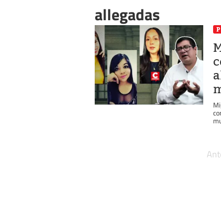
allegadas
P
M
c
a
m
Mi
co
mu
Ant