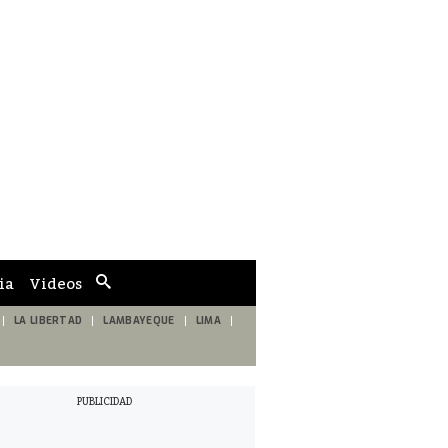
ia
Videos
Cuadro
de
búsqueda
LA LIBERTAD
LAMBAYEQUE
LIMA