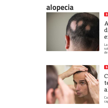
alopecia
S
A
d
e
La
so
de 
S
C
t
a
Ca
ca