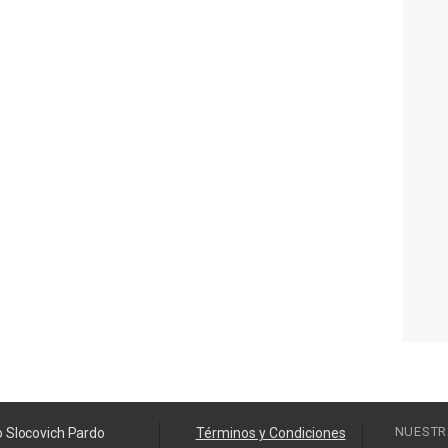
NUESTR
o Slocovich Pardo
Términos y Condiciones