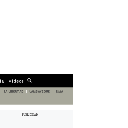
ia
Videos
Cuadro
de
búsqueda
LA LIBERTAD
LAMBAYEQUE
LIMA