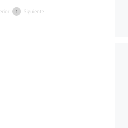
erior
1
Siguiente