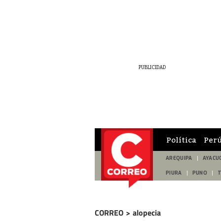
Política
Per
AREQUIPA
AYACU
PIURA
PUNO
CORREO
>
alopecia