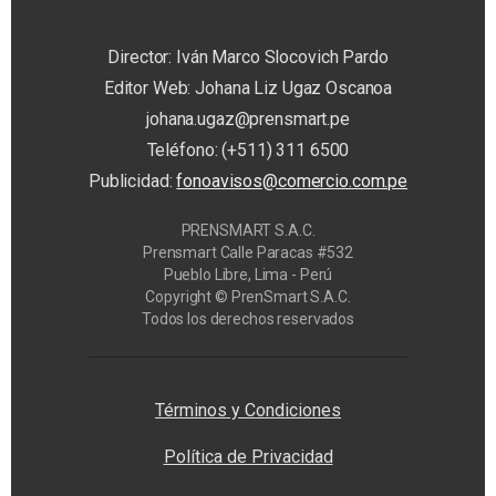
Director: Iván Marco Slocovich Pardo
Editor Web: Johana Liz Ugaz Oscanoa
johana.ugaz@prensmart.pe
Teléfono: (+511) 311 6500
Publicidad:
fonoavisos@comercio.com.pe
PRENSMART S.A.C.
Prensmart Calle Paracas #532
Pueblo Libre, Lima - Perú
Copyright © PrenSmart S.A.C.
Todos los derechos reservados
Privacy Manager
Términos y Condiciones
Política de Privacidad