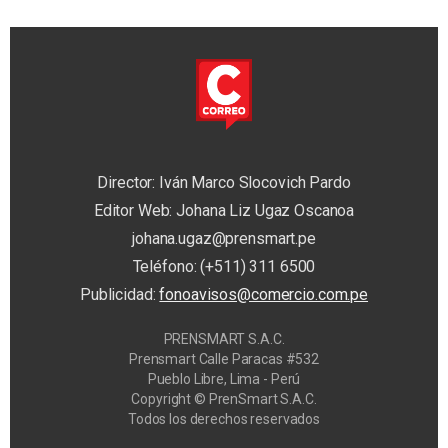
Director: Iván Marco Slocovich Pardo
Editor Web: Johana Liz Ugaz Oscanoa
johana.ugaz@prensmart.pe
Teléfono: (+511) 311 6500
Publicidad:
fonoavisos@comercio.com.pe
PRENSMART S.A.C.
Prensmart Calle Paracas #532
Pueblo Libre, Lima - Perú
Copyright © PrenSmart S.A.C.
Todos los derechos reservados