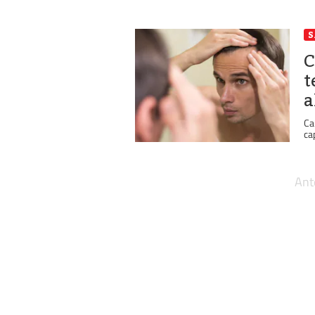
S
C
t
a
Ca
ca
Ant