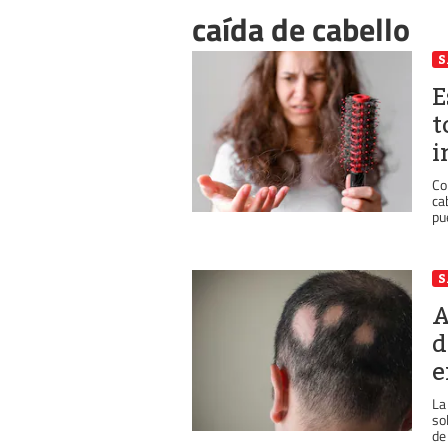
caída de cabello
S
E
t
i
Co
ca
pu
S
A
d
e
La
so
de 