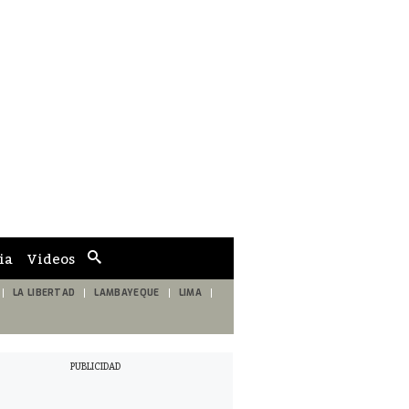
ia
Videos
Cuadro
de
búsqueda
LA LIBERTAD
LAMBAYEQUE
LIMA