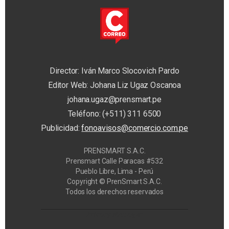
Director: Iván Marco Slocovich Pardo
Editor Web: Johana Liz Ugaz Oscanoa
johana.ugaz@prensmart.pe
Teléfono: (+511) 311 6500
Publicidad:
fonoavisos@comercio.com.pe
PRENSMART S.A.C.
Prensmart Calle Paracas #532
Pueblo Libre, Lima - Perú
Copyright © PrenSmart S.A.C.
Todos los derechos reservados
Privacy Manager