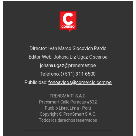
Director: Iván Marco Slocovich Pardo
Editor Web: Johana Liz Ugaz Oscanoa
johana.ugaz@prensmart.pe
Teléfono: (+511) 311 6500
Publicidad:
fonoavisos@comercio.com.pe
PRENSMART S.A.C.
Prensmart Calle Paracas #532
Pueblo Libre, Lima - Perú
Copyright © PrenSmart S.A.C.
Todos los derechos reservados
Privacy Manager