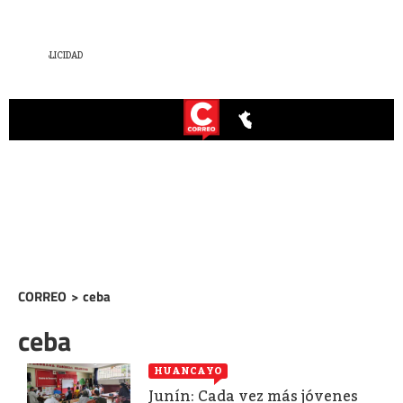
CORREO
>
ceba
ceba
HUANCAYO
Junín: Cada vez más jóvenes