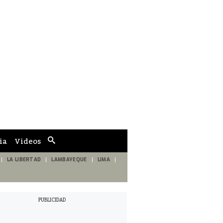
ia
Videos
Cuadro
de
búsqueda
LA LIBERTAD
LAMBAYEQUE
LIMA