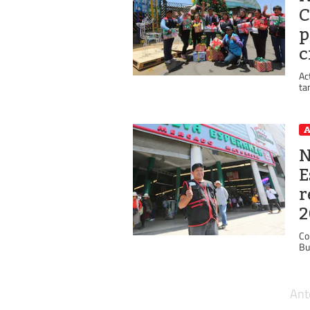
C
p
c
Ac
ta
A
N
E
r
2
Co
Bu
Ant