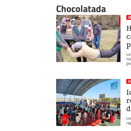
Chocolatada
H
c
p
La
na
pr
I
I
r
d
Lo
re