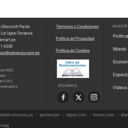
NUESTR
o Slocovich Pardo
Términos y Condiciones
a Liz Ugaz Oscanoa
Polític
Política de Privacidad
smart.pe
11 6500
Mundo
Politica de Cookies
isos@comercio.com.pe
Econom
cas #532
Espect
Perú
t S.A.C.
SÍGUENOS
reservados
Videos
y Manager
clubelcomercio.pe
gestion.pe
depor.com
trome.com
dia
mag