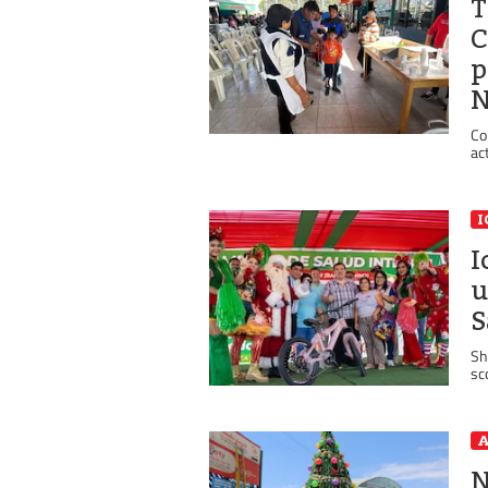
T
C
p
N
Co
ac
I
I
u
S
Sh
sc
A
N