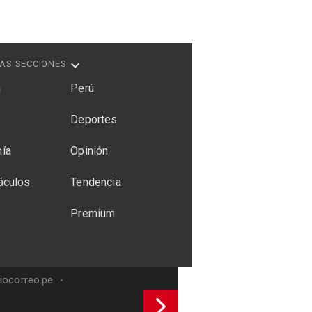
AS SECCIONES
a
Perú
Deportes
ía
Opinión
áculos
Tendencia
Premium
riocorreo.pe