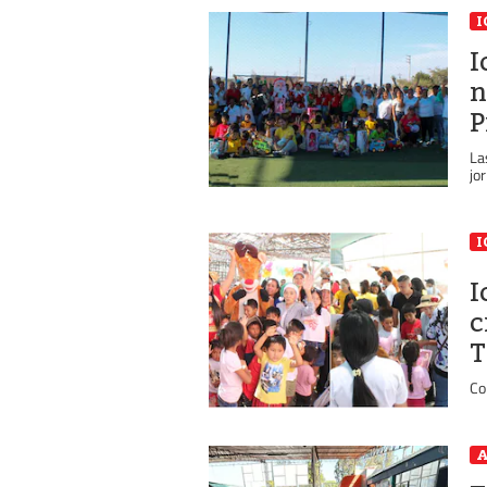
I
I
n
P
La
jo
I
I
c
T
Co
A