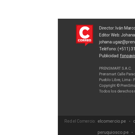
Director: Iván Marc
Editor Web: Johan
johana.ugaz@pren
Teléfono: (+511) 3
Publicidad:
fonoav
PRENSMART S.A.C.
Prensmart Calle Para
Pueblo Libre, Lima - 
Copyright © PrenSmar
Todos los derechos 
Privac
elcomercio.pe
Red el Comercio:
peruquiosco.pe