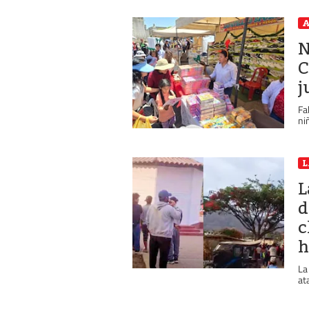
A
N
C
j
Fa
ni
L
L
d
c
h
La
at