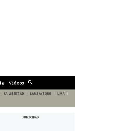
ia
Videos
Cuadro
de
búsqueda
LA LIBERTAD
LAMBAYEQUE
LIMA