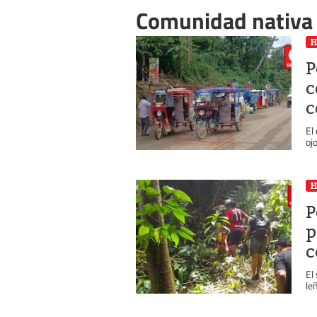
Comunidad nativa
P
c
c
El
oj
P
p
c
El
le