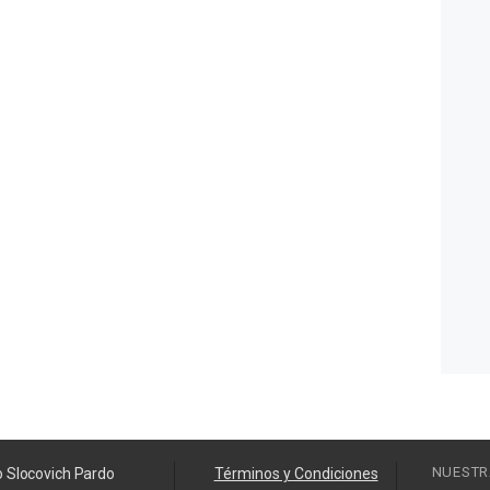
NUESTR
o Slocovich Pardo
Términos y Condiciones