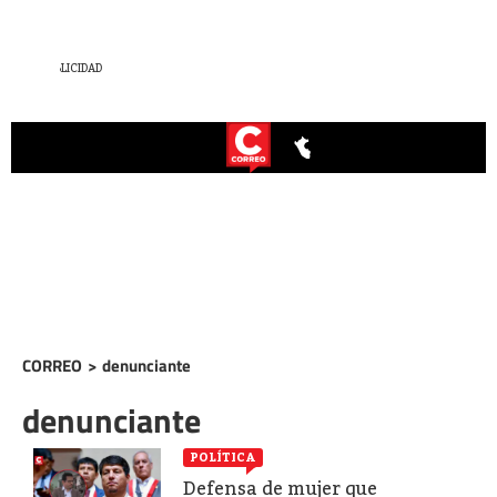
CORREO
>
denunciante
denunciante
POLÍTICA
Defensa de mujer que