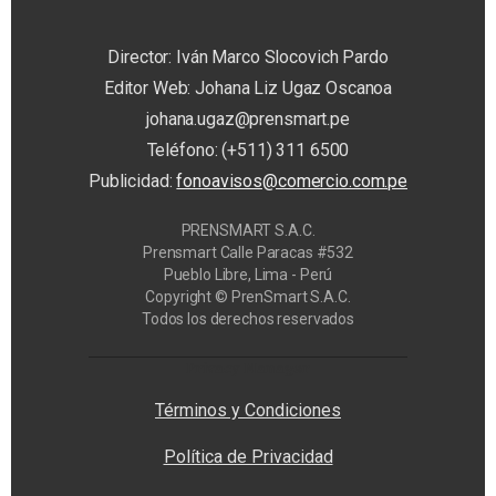
Director: Iván Marco Slocovich Pardo
Editor Web: Johana Liz Ugaz Oscanoa
johana.ugaz@prensmart.pe
Teléfono: (+511) 311 6500
Publicidad:
fonoavisos@comercio.com.pe
PRENSMART S.A.C.
Prensmart Calle Paracas #532
Pueblo Libre, Lima - Perú
Copyright © PrenSmart S.A.C.
Todos los derechos reservados
Privacy Manager
Términos y Condiciones
Política de Privacidad