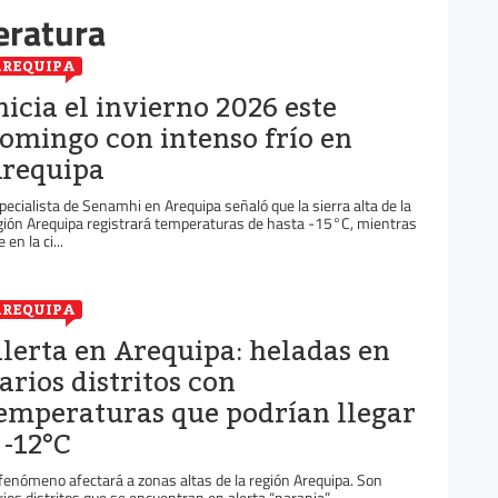
eratura
REQUIPA
nicia el invierno 2026 este
omingo con intenso frío en
requipa
pecialista de Senamhi en Arequipa señaló que la sierra alta de la
gión Arequipa registrará temperaturas de hasta -15°C, mientras
 en la ci...
REQUIPA
lerta en Arequipa: heladas en
arios distritos con
emperaturas que podrían llegar
 -12°C
 fenómeno afectará a zonas altas de la región Arequipa. Son
rios distritos que se encuentran en alerta “naranja”.