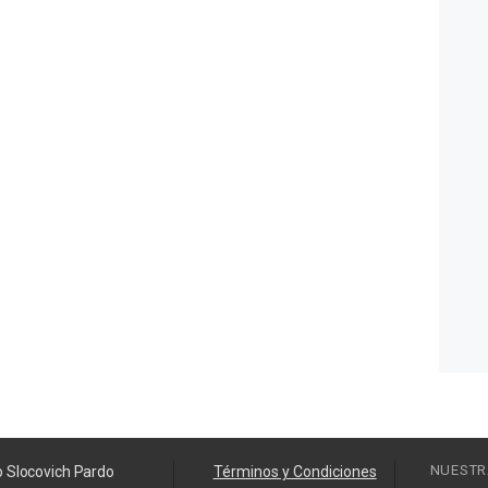
NUESTR
o Slocovich Pardo
Términos y Condiciones