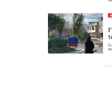
A
F
t
Es
de
Ant