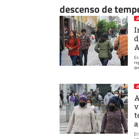
descenso de temp
A
I
d
A
Es
re
que
A
A
v
t
a
El
va