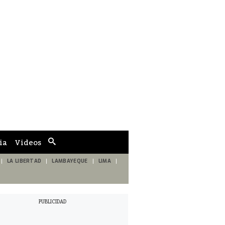
ia
Videos
Cuadro
de
búsqueda
LA LIBERTAD
LAMBAYEQUE
LIMA